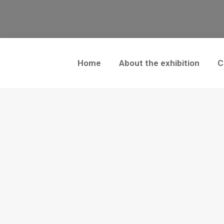
Home
About the exhibition
C
Společnost GIGANTI, spol. s r.o. vznikla jako specializ
začátku jejího vytvoření stála snaha o spojení umělců, kte
svou reálností. Pro zajištění skutečně vysoké kvality 
odvádějí práci dostatečně vysoké úrovně. Paleontologicko