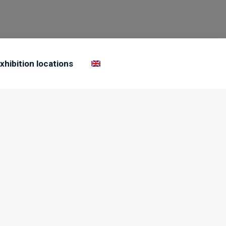
xhibition locations
ných modelů zvířat z doby ledové v životní velikosti. Na
díla. Výsledkem této spolupráce jsou modely, které vynikají
sti s vysokými nároky mezinárodních televizních štábů a
eontologického oddělení Přírodovědecké fakulty Univerzity