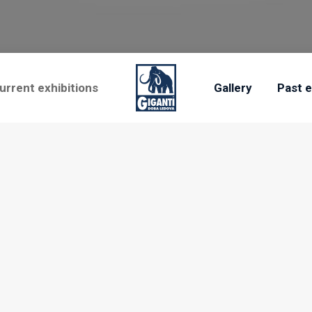
urrent exhibitions
Gallery
Past e
Výstava Giganti
ovaná společnost pro výrobu a komercializaci maximálně reálně provede
ří modely tvoří, s vědci – paleontology, jenž zajistí odbornou kvalitu 
jsme z řad umělců oslovili ateliérové specialisty, kteří mají zkušeno
u odbornost zaštítil pan RNDr. Martin Mazuch Ph.D. ze slavného pal