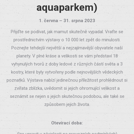
aquaparkem)
1. června – 31. srpna 2023
Přijďte se podívat, jak mamut skutečně vypadal. Vraťte se
prostřednictvím výstavy o 10 000 let zpět do minulosti.
Poznejte tehdejší největší a nejzajímavější obyvatele naší
planety. V plné kráse a velikosti se vám představí 18
vyhynulých tvorů z doby ledové z různých částí světa a 3
kostry, které byly vytvořeny podle nejnovějších vědeckých
poznatků. Výstava nabízí jedinečnou příležitost prohlédnout si
zvířata zblízka, uvědomit si jejich ohromující velikost a
seznámit se nejen s jejich skutečnou podobou, ale také se
způsobem jejich života.
Otevírací doba:
(lze upravit v závislosti na provozních podmínkách)