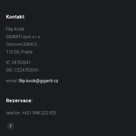
Kontakt:
Filip Kočík
GIGANTI spol. s r.o.
Ostrovní 2064/5
110 00, Praha
IČ: 24703541
DIČ: CZ24703541
email:
filip.kocik@giganti.cz
Rezervace:
telefón: +421 948 222 925
Find us on:
Facebook