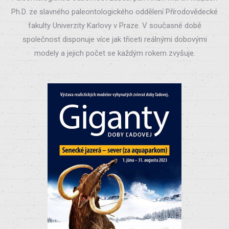
Ph.D. ze slavného paleontologického oddělení Přírodovědecké
fakulty Univerzity Karlovy v Praze. V současné době
společnost disponuje více jak třiceti reálnými dobovými
modely a jejich počet se každým rokem zvyšuje.