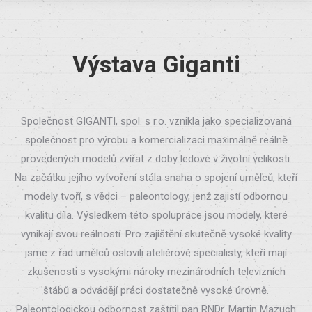
Výstava Giganti
Společnost GIGANTI, spol. s r.o. vznikla jako specializovaná
společnost pro výrobu a komercializaci maximálně reálně
provedených modelů zvířat z doby ledové v životní velikosti.
Na začátku jejího vytvoření stála snaha o spojení umělců, kteří
modely tvoří, s vědci – paleontology, jenž zajistí odbornou
kvalitu díla. Výsledkem této spolupráce jsou modely, které
vynikají svou reálností. Pro zajištění skutečně vysoké kvality
jsme z řad umělců oslovili ateliérové specialisty, kteří mají
zkušenosti s vysokými nároky mezinárodních televizních
štábů a odvádějí práci dostatečně vysoké úrovně.
Paleontologickou odbornost zaštítil pan RNDr. Martin Mazuch